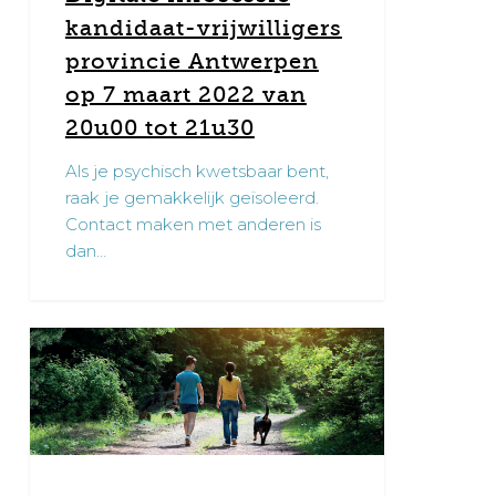
2022
kandidaat-vrijwilligers
van
provincie Antwerpen
20u00
op 7 maart 2022 van
tot
21u30
20u00 tot 21u30
Als je psychisch kwetsbaar bent,
raak je gemakkelijk geïsoleerd.
Contact maken met anderen is
dan…
Digitale
0
infosessie
kandidaat-
vrijwilligers
regio
Vlaams-