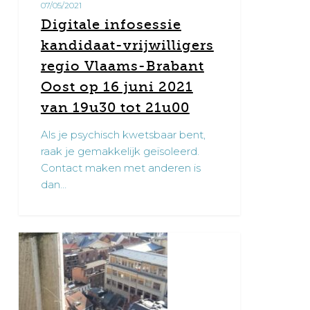
07/05/2021
Brabant
Digitale infosessie
Oost
kandidaat-vrijwilligers
op
16
regio Vlaams-Brabant
juni
Oost op 16 juni 2021
2021
van 19u30 tot 21u00
van
Als je psychisch kwetsbaar bent,
19u30
raak je gemakkelijk geïsoleerd.
tot
Contact maken met anderen is
21u00
dan…
Interview
0
Zorgwijzer
met
buddy