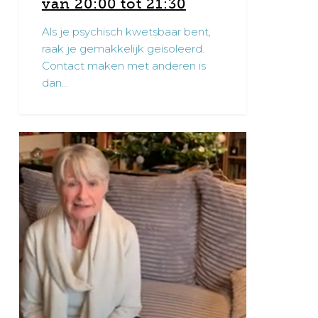
20:00
van 20:00 tot 21:30
tot
Als je psychisch kwetsbaar bent,
21:30
raak je gemakkelijk geïsoleerd.
Contact maken met anderen is
dan…
Kerstboodschap
1
Danni
Heylen