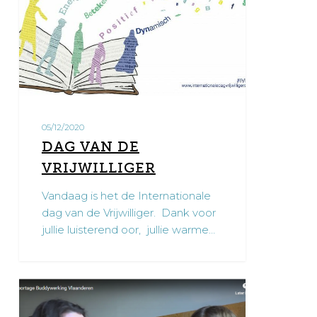
VRIJWILLIGER
05/12/2020
DAG VAN DE
VRIJWILLIGER
Vandaag is het de Internationale
dag van de Vrijwilliger. Dank voor
jullie luisterend oor, jullie warme…
Reportage
0
duo