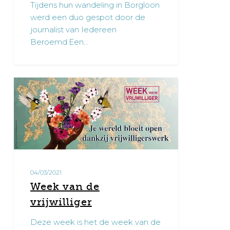
Tijdens hun wandeling in Borgloon
werd een duo gespot door de
journalist van Iedereen
Beroemd.Een…
Week
0
van
de
vrijwilliger
04/03/2021
Week van de
vrijwilliger
Deze week is het de week van de