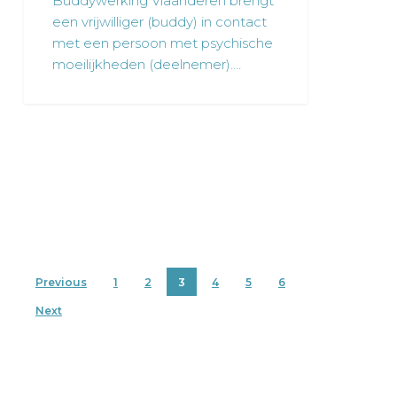
Buddywerking Vlaanderen brengt
een vrijwilliger (buddy) in contact
met een persoon met psychische
moeilijkheden (deelnemer).…
Previous
1
2
3
4
5
6
Next