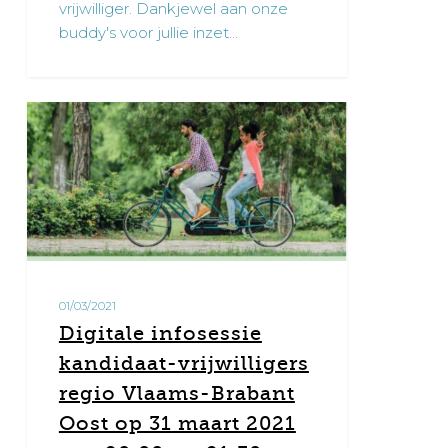
vrijwilliger. Dankjewel aan onze
buddy's voor jullie inzet…
Digitale
1
infosessie
kandidaat-
vrijwilligers
regio
Vlaams-
Brabant
Oost
01/03/2021
op
Digitale infosessie
31
kandidaat-vrijwilligers
maart
regio Vlaams-Brabant
2021
Oost op 31 maart 2021
van