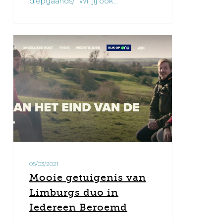
diepgaands/ Wil jij ook…
Mooie
4
getuigenis
van
Limburgs
duo
in
Iedereen
Beroemd
05/03/2021
Mooie getuigenis van
Limburgs duo in
Iedereen Beroemd