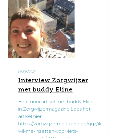
Eline
05/03/2021
Interview Zorgwijzer
met buddy Eline
Een mooi artikel met buddy Eline
in Zorgwijzermagazine.Lees het
artikel hier:
https://zorgwijzermagazine.be/ggz/ik-
wil-me-inzetten-voor-iets-