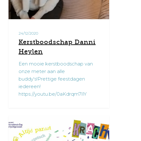
24/12/2020
Kerstboodschap Danni
Heylen
Een mooie kerstboodschap van
onze meter aan alle
buddy's!Prettige feestdagen
iedereen!
https://youtu.be/0aKdrqm7IlY
DAG
1
VAN
DE