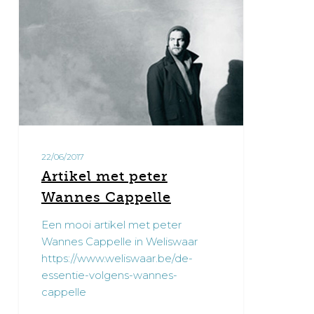
met
peter
Wannes
Cappelle
22/06/2017
Artikel met peter
Wannes Cappelle
Een mooi artikel met peter
Wannes Cappelle in Weliswaar
https://www.weliswaar.be/de-
essentie-volgens-wannes-
cappelle