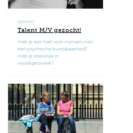
10/07/2017
Talent M/V gezocht!
Heb je een hart voor mensen met
een psychische kwetsbaarheid?
Heb je interesse in
vrijwilligerswerk?…
Duowerkingen
0
in
Vlaanderen,
artikel
in
Sociaal.net