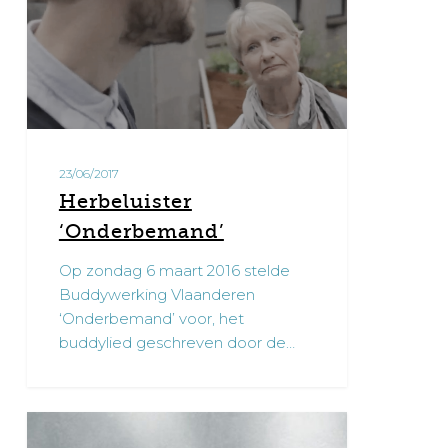
23/06/2017
Herbeluister
‘Onderbemand’
Op zondag 6 maart 2016 stelde
Buddywerking Vlaanderen
‘Onderbemand’ voor, het
buddylied geschreven door de…
Artikel
0