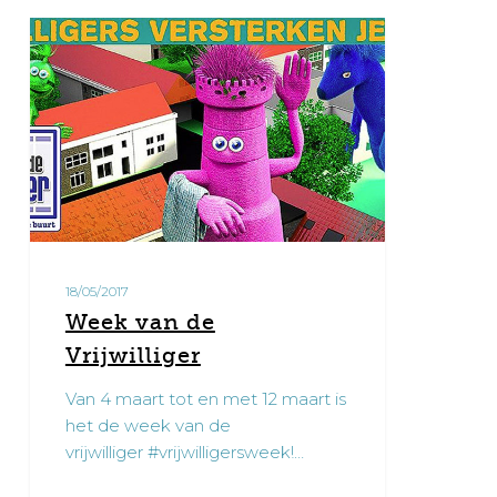
Week
0
van
de
Vrijwilliger
18/05/2017
Week van de
Vrijwilliger
Van 4 maart tot en met 12 maart is
het de week van de
vrijwilliger #vrijwilligersweek!…