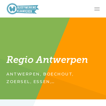
Skip
Men
to
main
content
Regio Antwerpen
ANTWERPEN, BOECHOUT,
ZOERSEL, ESSEN,…