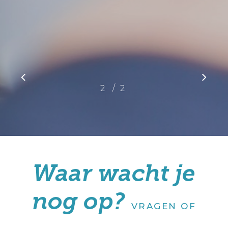
/
1
2
2
Waar wacht je
nog op?
VRAGEN OF