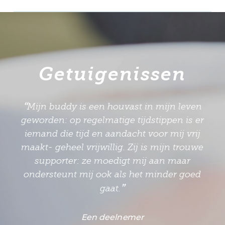
Getuigenissen
“
Mijn buddy is een houvast in mijn leven
geworden: op regelmatige tijdstippen is er
iemand die tijd en aandacht voor mij vrij
maakt- geheel vrijwillig. Zij is mijn trouwe
supporter: ze moedigt mij aan maar
ondersteunt mij ook als het minder goed
”
gaat.
Een deelnemer