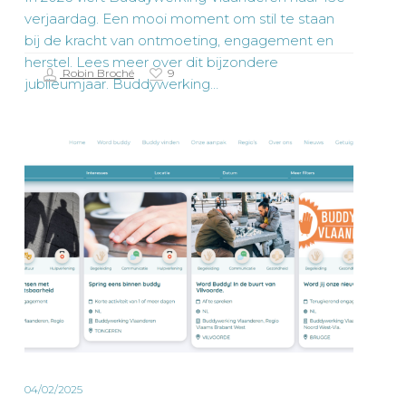
verjaardag. Een mooi moment om stil te staan
bij de kracht van ontmoeting, engagement en
herstel. Lees meer over dit bijzondere
Robin Broché
9
jubileumjaar. Buddywerking…
Vrijwilligersvacatures
nu
in
één
klik
zichtbaar!
04/02/2025