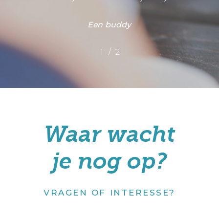
/
1
2
2
Waar wacht
je nog op?
VRAGEN OF INTERESSE?