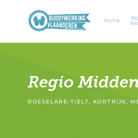
Skip
to
W
main
Home
bu
content
Regio Midden
ROESELARE-TIELT, KORTRIJK, M