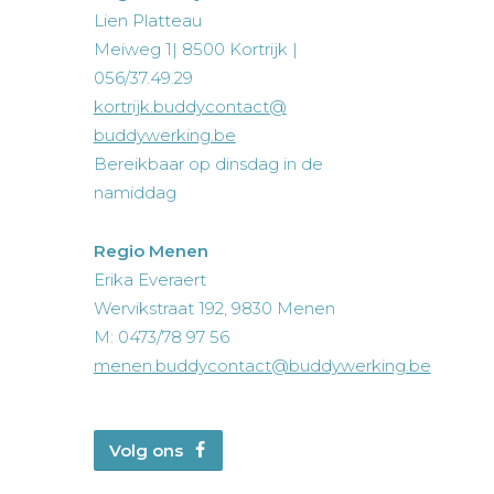
Lien Platteau
Meiweg 1| 8500 Kortrijk |
056/37.49.29
kortrijk.buddycontact@
buddywerking.be
Bereikbaar op dinsdag in de
namiddag
Regio Menen
Erika Everaert
Wervikstraat 192, 9830 Menen
M: 0473/78 97 56
menen.buddycontact@buddywerking.be
Volg ons