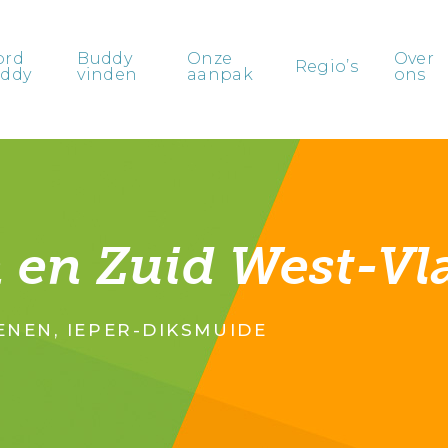
ord
Buddy
Onze
Over
Regio’s
ddy
vinden
aanpak
ons
 en Zuid West-Vl
ENEN, IEPER-DIKSMUIDE