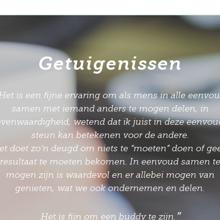
Getuigenissen
Mijn buddy is een houvast in mijn leven geworden: 
gelmatige tijdstippen is er iemand die tijd en aanda
oor mij vrij maakt- geheel vrijwillig. Zij is mijn trou
supporter: ze moedigt mij aan maar ondersteunt mi
”
ook als het minder goed gaat.
Een deelnemer