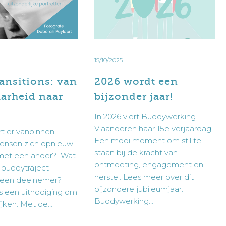
eid
bijzonder
zelf een buddy vragen. Je neem het best telefonisch
nmeldformulier in:
jaar!
invullen:
15/10/2025
ansitions: van
2026 wordt een
r een buddy kan je rechtstreeks contact opnemen met
arheid naar
bijzonder jaar!
ier invullen:
s te verzamelen. Door dit formulier in te dienen,
In 2026 viert Buddywerking
elf contact opneemt met de Buddywerking om een eerste
 worden overgedragen aan Buddywerking Vlaanderen
Vlaanderen haar 15e verjaardag.
t er vanbinnen
enstverlening en dit in overeenstemming met ons
Een mooi moment om stil te
nsen zich opnieuw
staan bij de kracht van
met een ander? Wat
ontmoeting, engagement en
 buddytraject
s te verzamelen. Door dit formulier in te dienen,
herstel. Lees meer over dit
 een deelnemer?
 worden overgedragen aan Buddywerking Vlaanderen
bijzondere jubileumjaar.
 is een uitnodiging om
enstverlening en dit in overeenstemming met ons
Buddywerking…
ijken. Met de…