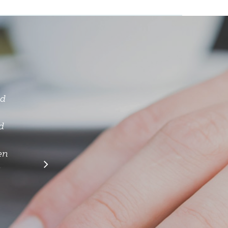
op
cht
we
j