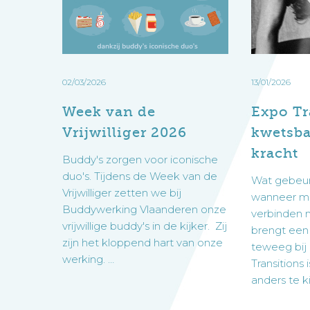
Vrijwilliger
kwetsbaarh
contact
Als persoon met psychische problemen kan je 
op met de buddywerking of vul het aa
2026
naar
contact op of je kan het aanmeldingsformulier 
kracht
Aanmeldingsformulier buddy
Aanmeldingsformulier deelnemer
02/03/2026
13/01/2026
Onze vacatures
Week van de
Expo Tr
Voor verwijzers
Indien u een cliënt wenst aan te melden voo
Vrijwilliger 2026
kwetsba
Privacy
de Buddywerking of het aanmeldingsformulier h
kracht
We gebruiken googleformulieren om uw gegeven
Buddy's zorgen voor iconische
Tevens willen wij vragen dat de cliënt ook z
erkent u dat de door u verstrekte gegevens
duo's. Tijdens de Week van de
Wat gebeur
afspraak vast te leggen.
voor verwerking in functie van de geboden di
Vrijwilliger zetten we bij
wanneer me
privacybeleid
.
Buddywerking Vlaanderen onze
verbinden 
Privacy
vrijwillige buddy's in de kijker. Zij
brengt een
We gebruiken googleformulieren om uw gegeven
zijn het kloppend hart van onze
teweeg bij
erkent u dat de door u verstrekte gegevens
werking. …
Transitions
voor verwerking in functie van de geboden di
anders te k
privacybeleid
.