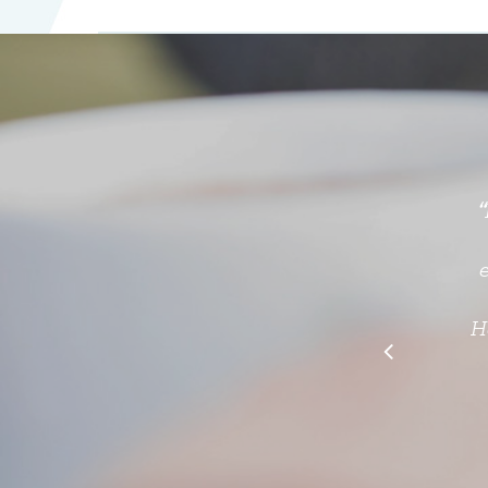
“
re
v