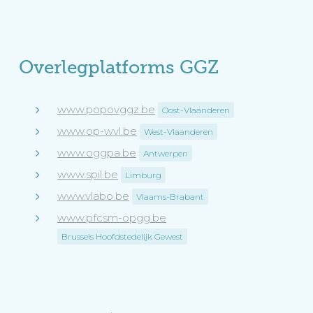
Overlegplatforms GGZ
www.popovggz.be
Oost-Vlaanderen
www.op-wvl.be
West-Vlaanderen
www.oggpa.be
Antwerpen
www.spil.be
Limburg
www.vlabo.be
Vlaams-Brabant
www.pfcsm-opgg.be
Brussels Hoofdstedelijk Gewest