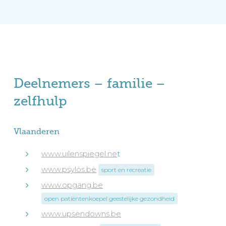
Deelnemers – familie –
zelfhulp
Vlaanderen
www.uilenspiegel.ne
t
www.psylos.be
sport en recreatie
www.opgang.be
open patiëntenkoepel geestelijke gezondheid
www.upsendowns.be