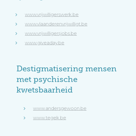
www.vrijwilligerswerk.be
www.vlaanderenvrijwilligt.be
www.vrijwilligersjobs.be
www.giveaday.be
Destigmatisering mensen
met psychische
kwetsbaarheid
www.andersgewoon.be
www.tegek.be