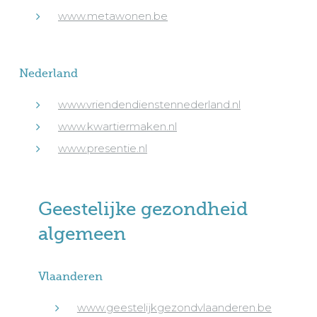
www.metawonen.be
Nederland
www.vriendendienstennederland.nl
www.kwartiermaken.nl
www.presentie.nl
Geestelijke gezondheid
algemeen
Vlaanderen
www.geestelijkgezondvlaanderen.be