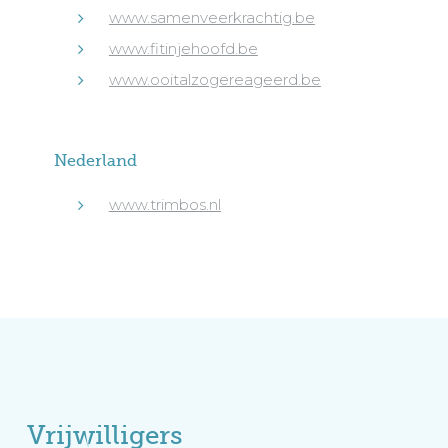
www.samenveerkrachtig.be
www.fitinjehoofd.be
www.ooitalzogereageerd.be
Nederland
www.trimbos.nl
Vrijwilligers