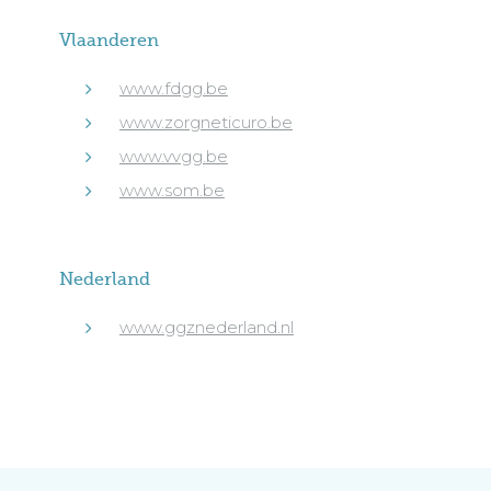
Vlaanderen
www.fdgg.be
www.zorgneticuro.be
www.vvgg.be
www.som.be
Nederland
www.ggznederland.nl