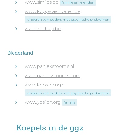
www.similes.be
familie en vrienden
www.koppvlaanderen.be
kinderen van ouders met psychische problemen
www.zelfhulp.be
Nederland
www.paniekstoornis.nl
www.paniekstoornis.com
www.kopstoring.nl
kinderen van ouders met psychische problemen
www.ypsilon.org
familie
Koepels in de ggz