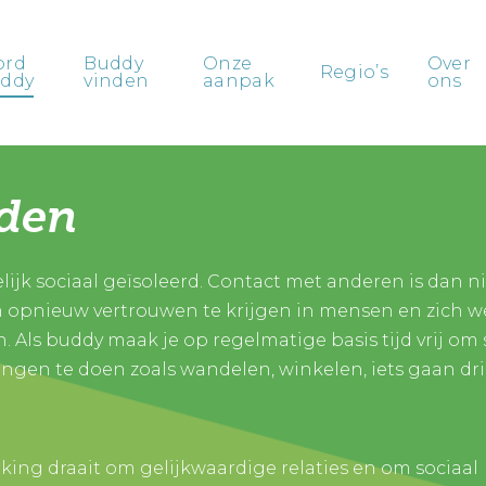
ord
Buddy
Onze
Over
Regio’s
ddy
vinden
aanpak
ons
rden
ijk sociaal geïsoleerd. Contact met anderen is dan n
 opnieuw vertrouwen te krijgen in mensen en zich w
. Als buddy maak je op regelmatige basis tijd vrij o
ingen te doen zoals wandelen, winkelen, iets gaan dr
ing draait om gelijkwaardige relaties en om sociaal