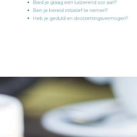
Bied je graag een luisterend oor aan?
Ben je bereid initiatief te nemen?
Heb je geduld en doorzettingsvermogen?