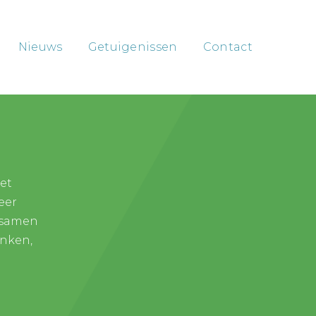
Nieuws
Getuigenissen
Contact
iet
eer
m samen
inken,