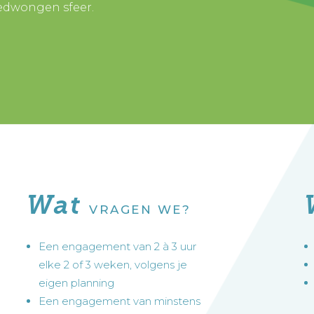
gedwongen sfeer.
Wat
VRAGEN WE?
Een engagement van 2 à 3 uur
elke 2 of 3 weken, volgens je
eigen planning
Een engagement van minstens