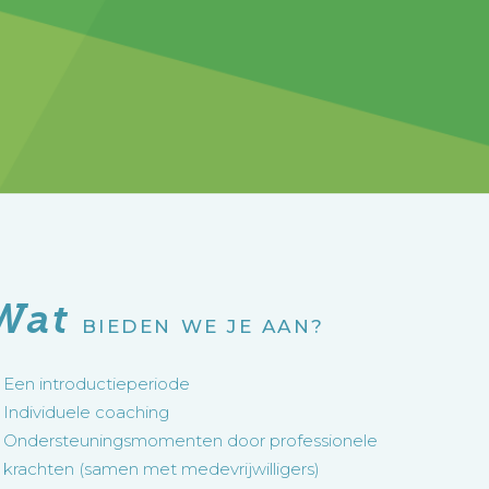
Wat
BIEDEN WE JE AAN?
Een introductieperiode
Individuele coaching
Ondersteuningsmomenten door professionele
krachten (samen met medevrijwilligers)