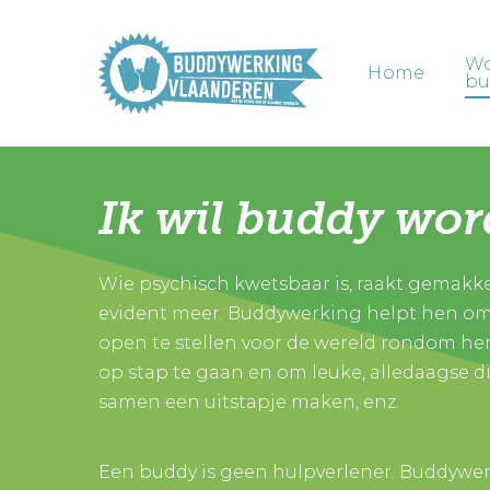
Skip
to
W
main
Home
bu
content
Ik wil buddy wo
Wie psychisch kwetsbaar is, raakt gemakkel
evident meer. Buddywerking helpt hen om
open te stellen voor de wereld rondom hen
op stap te gaan en om leuke, alledaagse d
samen een uitstapje maken, enz.
Een buddy is geen hulpverlener. Buddywerk