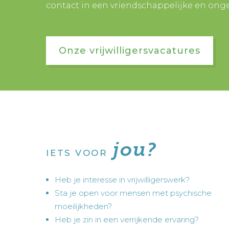
contact in een vriendschappelijke en on
Onze vrijwilligersvacatures
jou?
IETS VOOR
Heb je interesse in vrijwilligerswerk?
Sta je open voor mensen met psychische
moeilijkheden?
Heb je zin in een verrijkende ervaring?