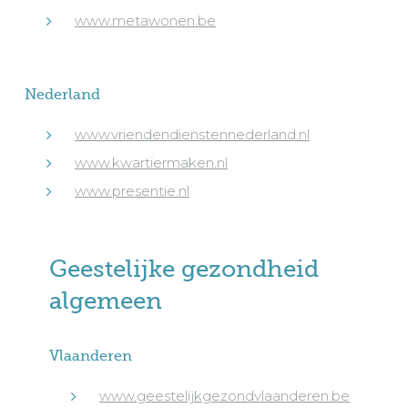
www.metawonen.be
Nederland
www.vriendendienstennederland.nl
www.kwartiermaken.nl
www.presentie.nl
Geestelijke gezondheid
algemeen
Vlaanderen
www.geestelijkgezondvlaanderen.be