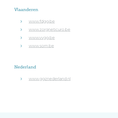
Vlaanderen
www.fdgg.be
www.zorgneticuro.be
www.vvgg.be
www.som.be
Nederland
www.ggznederland.nl