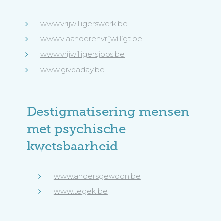
www.vrijwilligerswerk.be
www.vlaanderenvrijwilligt.be
www.vrijwilligersjobs.be
www.giveaday.be
Destigmatisering mensen
met psychische
kwetsbaarheid
www.andersgewoon.be
www.tegek.be