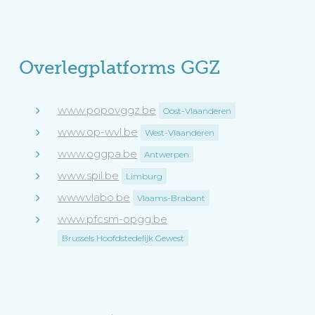
Overlegplatforms GGZ
www.popovggz.be
Oost-Vlaanderen
www.op-wvl.be
West-Vlaanderen
www.oggpa.be
Antwerpen
www.spil.be
Limburg
www.vlabo.be
Vlaams-Brabant
www.pfcsm-opgg.be
Brussels Hoofdstedelijk Gewest