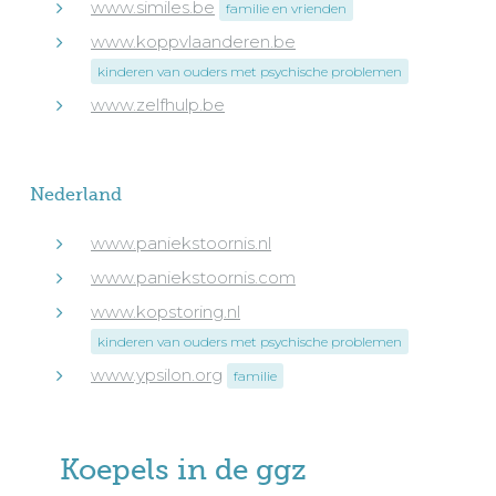
www.similes.be
familie en vrienden
www.koppvlaanderen.be
kinderen van ouders met psychische problemen
www.zelfhulp.be
Nederland
www.paniekstoornis.nl
www.paniekstoornis.com
www.kopstoring.nl
kinderen van ouders met psychische problemen
www.ypsilon.org
familie
Koepels in de ggz