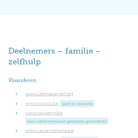
Deelnemers – familie –
zelfhulp
Vlaanderen
www.uilenspiegel.ne
t
www.psylos.be
sport en recreatie
www.opgang.be
open patiëntenkoepel geestelijke gezondheid
www.upsendowns.be