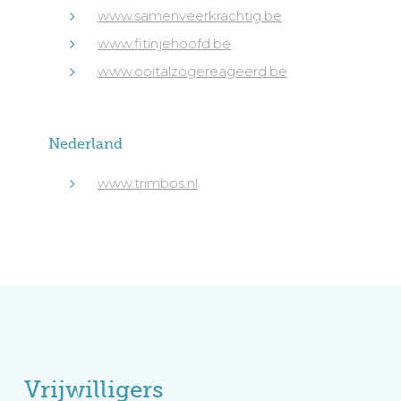
www.samenveerkrachtig.be
www.fitinjehoofd.be
www.ooitalzogereageerd.be
Nederland
www.trimbos.nl
Vrijwilligers