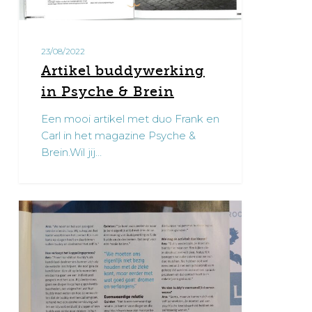
23/08/2022
Artikel buddywerking
in Psyche & Brein
Een mooi artikel met duo Frank en
Carl in het magazine Psyche &
Brein.Wil jij…
Artikel
0
buddywerking
in
LM-
magazine