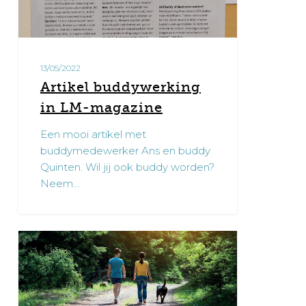
13/05/2022
Artikel buddywerking
in LM-magazine
Een mooi artikel met
buddymedewerker Ans en buddy
Quinten. Wil jij ook buddy worden?
Neem…
Digitale
0
infosessie
kandidaat-
vrijwilligers