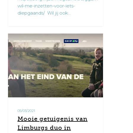
wil-me-inzetten-voor-iets-
diepgaands/ Wil jij ook…
Mooie
4
getuigenis
van
Limburgs
duo
in
Iedereen
Beroemd
05/03/2021
Mooie getuigenis van
Limburgs duo in