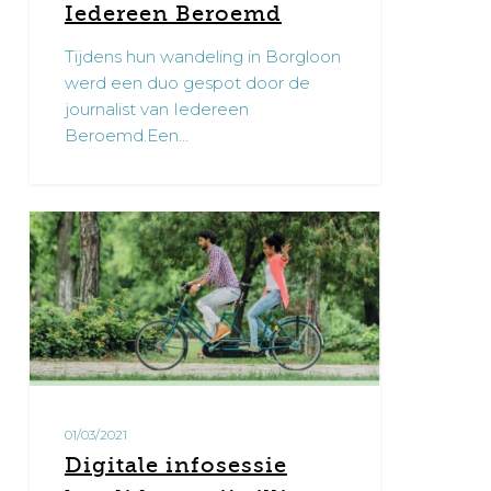
Iedereen Beroemd
Tijdens hun wandeling in Borgloon
werd een duo gespot door de
journalist van Iedereen
Beroemd.Een…
Digitale
1
infosessie
kandidaat-
vrijwilligers
regio
Vlaams-
Brabant
Oost
01/03/2021
op
Digitale infosessie
31