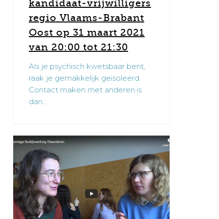
kandidaat-vrijwilligers
maart
regio Vlaams-Brabant
2021
Oost op 31 maart 2021
van
20:00
van 20:00 tot 21:30
tot
Als je psychisch kwetsbaar bent,
21:30
raak je gemakkelijk geïsoleerd.
Contact maken met anderen is
dan…
Reportage
0
duo
Buddywerking
Vlaanderen
regio
Gent