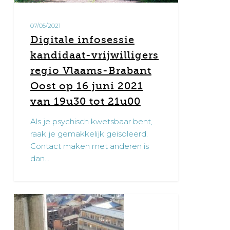
regio
Vlaams-
07/05/2021
Brabant
Digitale infosessie
Oost
kandidaat-vrijwilligers
op
16
regio Vlaams-Brabant
juni
Oost op 16 juni 2021
2021
van 19u30 tot 21u00
van
Als je psychisch kwetsbaar bent,
19u30
raak je gemakkelijk geïsoleerd.
tot
Contact maken met anderen is
21u00
dan…
Interview
0
Zorgwijzer
met