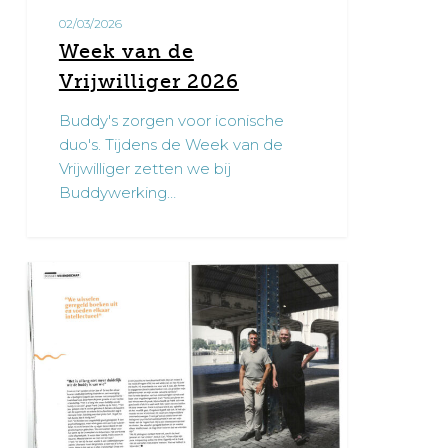
02/03/2026
Week van de
Vrijwilliger 2026
Buddy's zorgen voor iconische
duo's. Tijdens de Week van de
Vrijwilliger zetten we bij
Buddywerking…
Artikel
0
buddywerking
in
Psyche
&
Brein