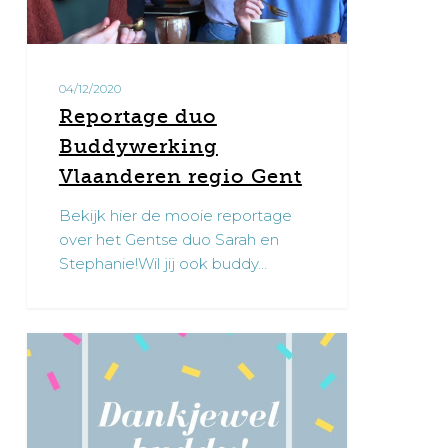
04/12/2020
Reportage duo
Buddywerking
Vlaanderen regio Gent
Bekijk hier de mooie reportage
over het Gentse duo Sarah en
Stephanie!Wil jij ook buddy…
Bedankt
1
buddy!