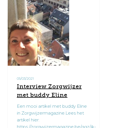
buddy
Eline
05/03/2021
Interview Zorgwijzer
met buddy Eline
Een mooi artikel met buddy Eline
in Zorgwijzermagazine.Lees het
artikel hier:
https://zorgwijzermagazine.be/ggz/ik-