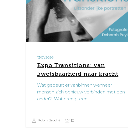
kracht
13/01/2026
Expo Transitions: van
kwetsbaarheid naar kracht
Wat gebeurt er vanbinnen wanneer
mensen zich opnieuw verbinden met een
ander? Wat brengt een…
Robin Broché
10