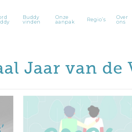
ord
Buddy
Onze
Over
Regio’s
ddy
vinden
aanpak
ons
al Jaar van de V
2026
wordt
een
bijzonder
jaar!