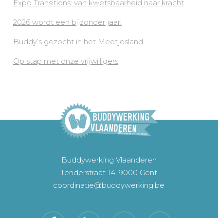
Expo Transitions: van kwetsbaarheid naar kracht
2026 wordt een bijzonder jaar!
Buddy’s gezocht in het Meetjesland
Op stap met onze vrijwilligers
Buddywerking Vlaanderen
Tenderstraat 14, 9000 Gent
coordinatie@buddywerking.be