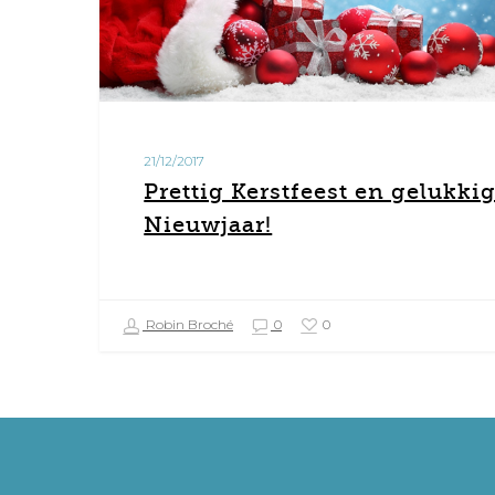
21/12/2017
Prettig Kerstfeest en gelukki
Nieuwjaar!
Robin Broché
0
0