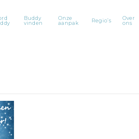
ord
Buddy
Onze
Over
Regio’s
ddy
vinden
aanpak
ons