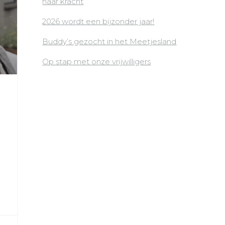
naar kracht
2026 wordt een bijzonder jaar!
Buddy’s gezocht in het Meetjesland
Op stap met onze vrijwilligers