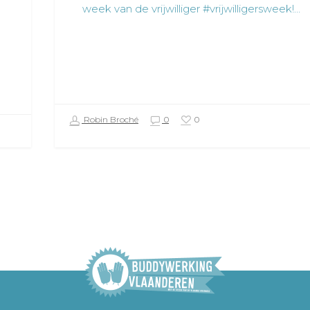
week van de vrijwilliger #vrijwilligersweek!…
Robin Broché
0
0