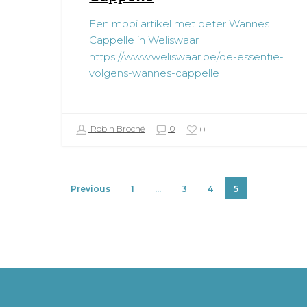
Een mooi artikel met peter Wannes
Cappelle in Weliswaar
https://www.weliswaar.be/de-essentie-
volgens-wannes-cappelle
Robin Broché
0
0
Previous
1
…
3
4
5