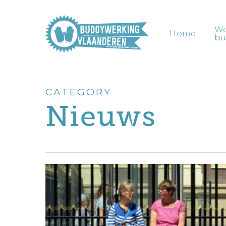
Skip
to
W
main
Home
bu
content
CATEGORY
Nieuws
Duowerkingen
in
Vlaanderen,
artikel
in