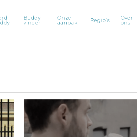
ord
Buddy
Onze
Over
Regio’s
ddy
vinden
aanpak
ons
Herbeluister
‘Onderbemand’