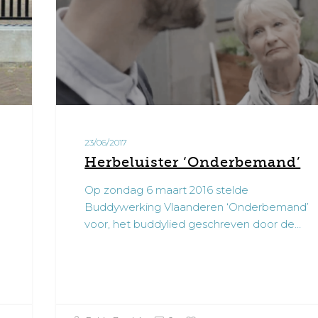
23/06/2017
Herbeluister ‘Onderbemand’
Op zondag 6 maart 2016 stelde
Buddywerking Vlaanderen ‘Onderbemand’
voor, het buddylied geschreven door de…