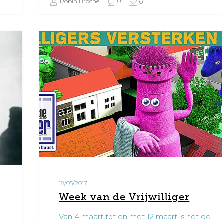
Robin Broché
0
0
Week
van
de
Vrijwilliger
18/05/2017
Week van de Vrijwilliger
Van 4 maart tot en met 12 maart is het de