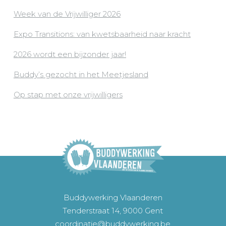
Week van de Vrijwilliger 2026
Expo Transitions: van kwetsbaarheid naar kracht
2026 wordt een bijzonder jaar!
Buddy’s gezocht in het Meetjesland
Op stap met onze vrijwilligers
Buddywerking Vlaanderen
Tenderstraat 14, 9000 Gent
coordinatie@buddywerking.be