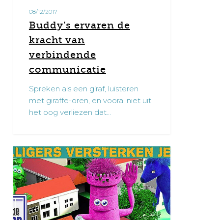
08/12/2017
Buddy’s ervaren de
kracht van
verbindende
communicatie
Spreken als een giraf, luisteren
met giraffe-oren, en vooral niet uit
het oog verliezen dat…
Week
0
van
de
Vrijwilliger