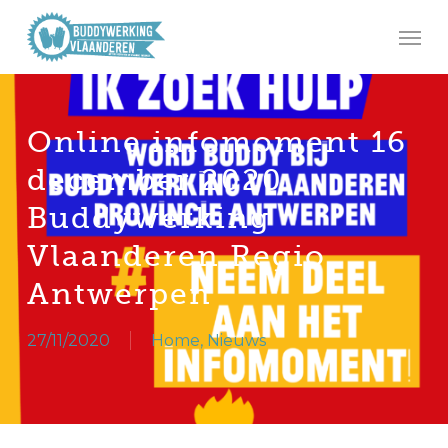
Skip
Men
to
main
content
Online infomoment 16
december 2020
Buddywerking
Vlaanderen Regio
Antwerpen
27/11/2020
Home
,
Nieuws