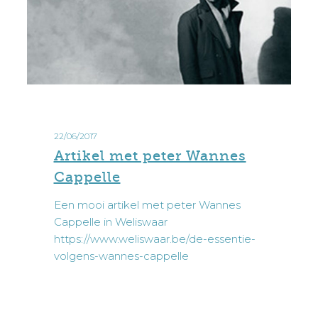
Artikel
met
22/06/2017
peter
Artikel met peter Wannes
Wannes
Cappelle
Cappelle
Een mooi artikel met peter Wannes
Cappelle in Weliswaar
https://www.weliswaar.be/de-essentie-
volgens-wannes-cappelle