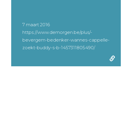
De Morgen
7 maart 2016
https://www.demorgen.be/plus/-
bevergem-bedenker-wannes-cappelle-
zoekt-buddy-s-b-1457311805490/