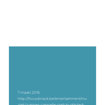
Artikel Focus
Knack
7 maart 2016
http://focus.knack.be/entertainment/mu
ziek/wannes-cappelle-stelt-buddylied-