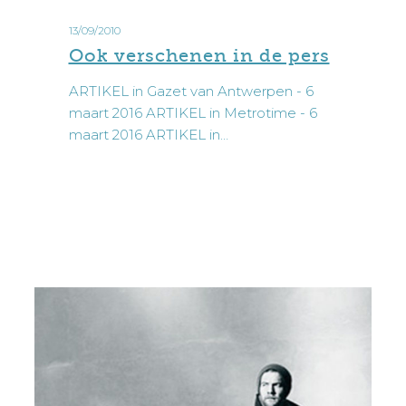
verschenen
13/09/2010
in
Ook verschenen in de pers
de
pers
ARTIKEL in Gazet van Antwerpen - 6
maart 2016 ARTIKEL in Metrotime - 6
maart 2016 ARTIKEL in…