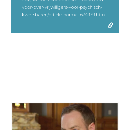
voor-over-vrijwilligers-voor-psychisch-
kwetsbaren/article-normal-674939.html