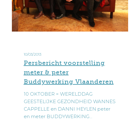
Persbericht
voorstelling
10/03/2013
meter
Persbericht voorstelling
&
meter & peter
peter
Buddywerking Vlaanderen
Buddywerking
Vlaanderen
10 OKTOBER = WERELDDAG
GEESTELIJKE GEZONDHEID WANNES
CAPPELLE en DANNI HEYLEN peter
en meter BUDDYWERKING…