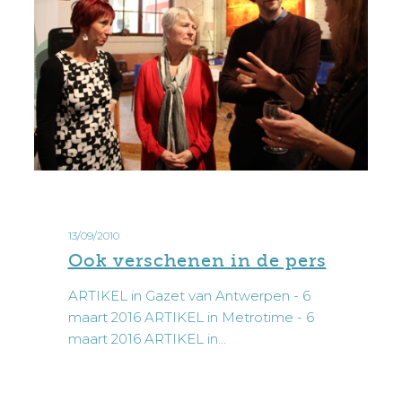
Ook
verschenen
13/09/2010
in
Ook verschenen in de pers
de
pers
ARTIKEL in Gazet van Antwerpen - 6
maart 2016 ARTIKEL in Metrotime - 6
maart 2016 ARTIKEL in…