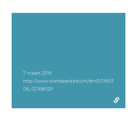
Artikel De
Standaard
7 maart 2016
http://www.standaard.be/cnt/dmf201603
06_02168029