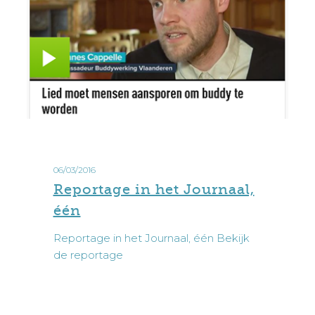
Reportage
in
06/03/2016
het
Reportage in het Journaal,
Journaal,
één
één
Reportage in het Journaal, één Bekijk
de reportage