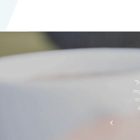
“
re
v