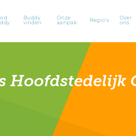
ord
Buddy
Onze
Over
Regio’s
ddy
vinden
aanpak
ons
s Hoofdstedelijk