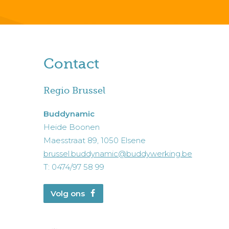
Contact
Regio Brussel
Buddynamic
Heide Boonen
Maesstraat 89, 1050 Elsene
brussel.buddynamic@buddywerking.be
T: 0474/97 58 99
Volg ons