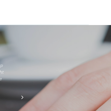
op
cht
we
j