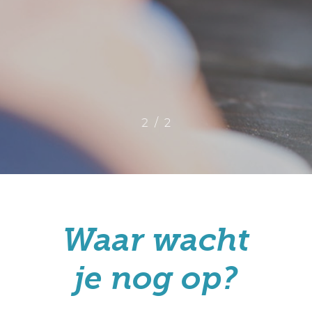
/
1
2
2
Waar wacht
je nog op?