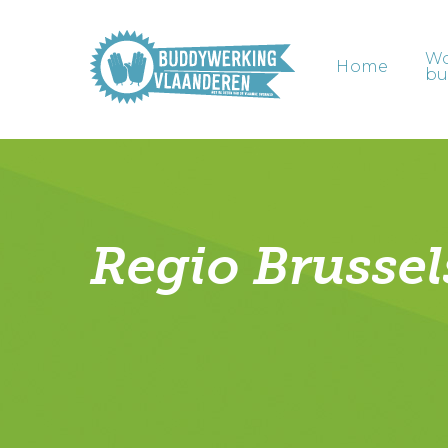
Skip
to
W
main
Home
bu
content
Regio Brussel