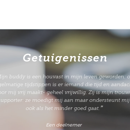
Getuigenissen
Mijn buddy is een houvast in mijn leven geworden: 
gelmatige tijdstippen is er iemand die tijd en aanda
oor mij vrij maakt- geheel vrijwillig. Zij is mijn trou
supporter: ze moedigt mij aan maar ondersteunt mi
”
ook als het minder goed gaat.
Een deelnemer