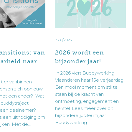
buddywerking of wil je graag meer informatie neem dan
eid
bijzonder
zelf een buddy vragen. Je neem het best telefonisch
nmeldformulier in:
jaar!
invullen.
15/10/2025
ansitions: van
2026 wordt een
r een buddy kan je rechtstreeks contact opnemen met
arheid naar
bijzonder jaar!
s te verzamelen. Door dit formulier in te dienen,
nvullen.
In 2026 viert Buddywerking
 worden overgedragen aan Buddywerking Vlaanderen
elf contact opneemt met de Buddywerking om een eerste
Vlaanderen haar 15e verjaardag.
enstverlening en dit in overeenstemming met ons
t er vanbinnen
Een mooi moment om stil te
nsen zich opnieuw
staan bij de kracht van
met een ander? Wat
ontmoeting, engagement en
 buddytraject
s te verzamelen. Door dit formulier in te dienen,
herstel. Lees meer over dit
 een deelnemer?
 worden overgedragen aan Buddywerking Vlaanderen
bijzondere jubileumjaar.
 is een uitnodiging om
enstverlening en dit in overeenstemming met ons
Buddywerking…
ijken. Met de…