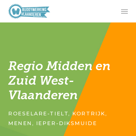
Skip
Men
to
main
content
Regio Midden en
Zuid West-
Vlaanderen
ROESELARE-TIELT, KORTRIJK,
MENEN, IEPER-DIKSMUIDE