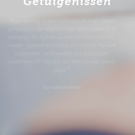
Getuigenissen
“
Mijn buddy is een houvast in mijn leven
geworden: op regelmatige tijdstippen is er
iemand die tijd en aandacht voor mij vrij
maakt- geheel vrijwillig. Zij is mijn trouwe
supporter: ze moedigt mij aan maar
ondersteunt mij ook als het minder goed
”
gaat.
Een deelnemer