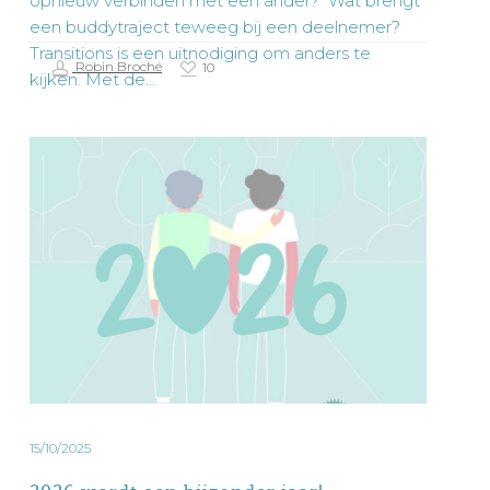
opnieuw verbinden met een ander? Wat brengt
een buddytraject teweeg bij een deelnemer?
Transitions is een uitnodiging om anders te
Robin Broché
10
kijken. Met de…
2026
wordt
een
bijzonder
jaar!
15/10/2025