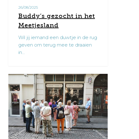
26/08/2025
Buddy’s gezocht in het
Meetjesland
Wil jij iemand een duwtje in de rug
geven om terug mee te draaien
in…
Op
1
stap
met
onze
vrijwilligers