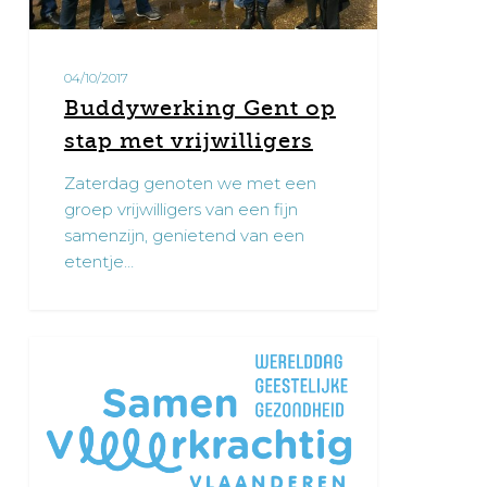
04/10/2017
Buddywerking Gent op
stap met vrijwilligers
Zaterdag genoten we met een
groep vrijwilligers van een fijn
samenzijn, genietend van een
etentje…
Werelddag
0
Geestelijke
Gezondheid
op
10