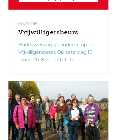
02/03/2018
Vrijwilligersbeurs
Buddywerking Vlaanderen op de
Vrijwilligersbeurs Op zaterdag 10
maart 2018 van 11 tot 16 uur…
Buddywerking
1
Gent
op
stap
met
vrijwilligers