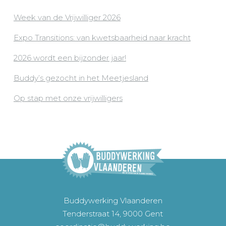
Week van de Vrijwilliger 2026
Expo Transitions: van kwetsbaarheid naar kracht
2026 wordt een bijzonder jaar!
Buddy’s gezocht in het Meetjesland
Op stap met onze vrijwilligers
Buddywerking Vlaanderen
Tenderstraat 14, 9000 Gent