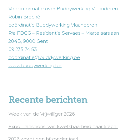
Voor informatie over Buddywerking Vlaanderen:
Robin Broché
coördinatie Buddywerking Vlaanderen
P/a FDGG – Residentie Servaes – Martelaarslaan
204B, 9000 Gent
09 235 74 83
coordinatie@buddywerking.be
www.buddywerking.be
Recente berichten
Week van de Vrijwilliger 2026
Expo Transitions: van kwetsbaarheid naar kracht
2026 wordt een bijzonder jaar!