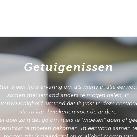
Getuigenissen
Mijn buddy is een houvast in mijn leven geworden: 
gelmatige tijdstippen is er iemand die tijd en aanda
oor mij vrij maakt- geheel vrijwillig. Zij is mijn trou
supporter: ze moedigt mij aan maar ondersteunt mi
”
ook als het minder goed gaat.