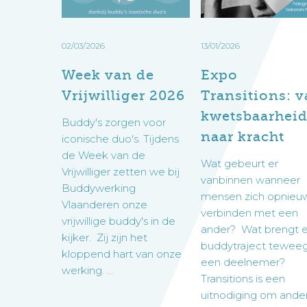
contact
op met de buddywerking of vul het aa
best vul je direct het aanmeldingsformulier in:
2026
naar
kracht
02/03/2026
13/01/2026
Ik wil buddy worden in Gent
Aanmeldingsformulier deelnemer
Week van de
Expo
Voor verwijzers
Onze vacatures
Vrijwilliger 2026
Transitions: 
Lees eerst de extra informatie onder de knop. 
kwetsbaarhei
Regio Meetjesland
aanmeldingsformulier in. Wil je liever eerst eve
Buddy's zorgen voor
Woon jij in de regio Meetjesland? Vul dan dit a
naar kracht
iconische duo's. Tijdens
de Week van de
Info voor verwijzers
Wat gebeurt er
Vrijwilliger zetten we bij
Ik wil buddy worden in Eeklo
vanbinnen wanneer
Buddywerking
Privacy
mensen zich opnieu
Vlaanderen onze
We gebruiken googleformulieren om uw gegeven
verbinden met een
vrijwillige buddy's in de
ander? Wat brengt 
erkent u dat de door u verstrekte gegevens
kijker. Zij zijn het
Onze vacatures in Eeklo
buddytraject teweeg
verwerking in functie van de geboden dienstv
kloppend hart van onze
een deelnemer?
privacybeleid
.
Privacy
werking. …
Transitions is een
We gebruiken googleformulieren om uw gegeven
uitnodiging om ander
erkent u dat de door u verstrekte gegevens