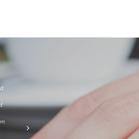
op
cht
we
j