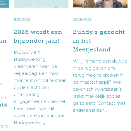
nmeldformulier in:
jaar!
Meetjesland
15/10/2025
26/08/2025
2026 wordt een
Buddy’s gezocht
van
bijzonder jaar!
in het
Wil je een cliënt aanmelden dan vul je best het
d
Meetjesland
n overleggen, bel of mail ons dan.
In 2026 viert
anmeldformulier in:
Buddywerking
Wil jij iemand een duwtje
Vlaanderen haar 15e
in de rug geven om
verjaardag. Een mooi
terug mee te draaien in
moment om stil te staan
de maatschappij? Wie
w
bij de kracht van
psychisch kwetsbaar is,
s te verzamelen. Door dit formulier in te dienen,
ontmoeting,
raakt makkelijk sociaal
een
 worden overgedragen aan Buddywerking Vlaanderen voor
engagement en herstel.
geïsoleerd. Contact met
 bij
erlening en dit in overeenstemming met ons
Lees meer over dit
anderen is dan…
bijzondere jubileumjaar.
Buddywerking…
s te verzamelen. Door dit formulier in te dienen,
s te
 worden overgedragen aan Buddywerking Vlaanderen voor