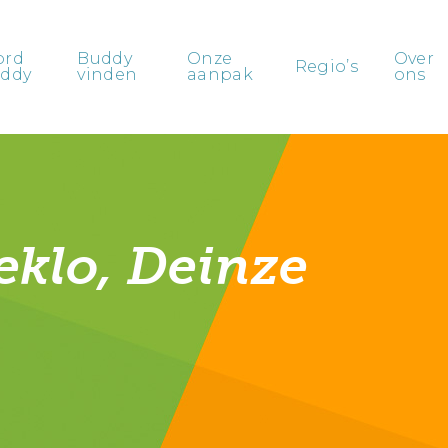
ord
Buddy
Onze
Over
Regio’s
ddy
vinden
aanpak
ons
eklo, Deinze