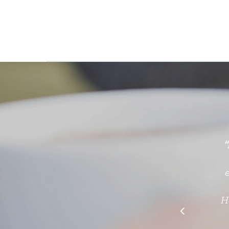
“
re
v