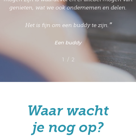
Een deelnemer
/
1
2
2
Waar wacht
je nog op?